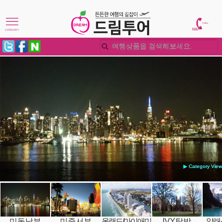
CALL
CATEGORY
▶ Category View
미동남부
미중서부
올랜도/마이애미
IVY탐방
알래