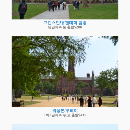
프린스턴/유펜대학 탐방
당일매주 토 출발$200
워싱톤/루레이
1박2일매주 수,토 출발$419