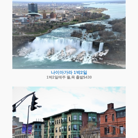
나이아가라 1박2일
1박2일매주 월,목 출발$430