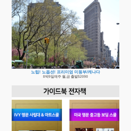
노팁! 노옵션! 프리미엄 미동부/캐나다
8박9일매주 월,금 출발$2090