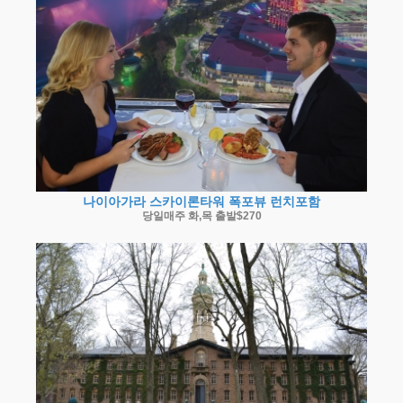
나이아가라 스카이론타워 폭포뷰 런치포함
당일매주 화,목 출발$270