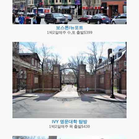
보스톤/뉴포트
1박2일매주 수,토 출발$399
IVY 명문대학 탐방
1박2일매주 목 출발$430