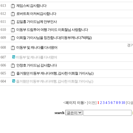
613
제임스씨 감사합니다
612
로버트최 아저씨감사합니다
611
김일홍 가이드님께 안부인사
610
미동부 드림투어 여행 가이드 이희철님 사랑합니다
609
이희철 가이사님을 칭찬합니다(미동부/캐나다7박8일)
경기
608
미동부 및 캐나다를 다녀왔어
607
미동부 및 캐나다를 다녀왔어
606
안창호 가이드님 감사합니다
605
즐거웠던 미동부 캐나다여행, 감사한 이희철 가이사님:)
604
즐거웠던 미동부 캐나다여행, 감사한 이희철 가이사님:)
<페이지 이동>
[이전]
1
2
3
4
5
6
7
8
9
10
[다음
search