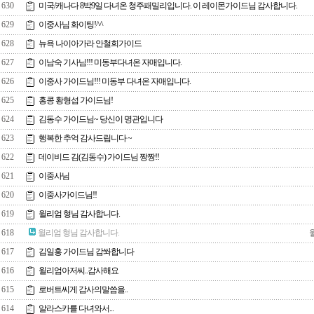
630
미국/캐나다 8박9일 다녀온 청주패밀리입니다. 이 레이몬가이드님 감사합니다.
629
이중사님 화이팅!^^
628
뉴욕 나이아가라 안철희가이드
627
이남숙 기사님!!! 미동부다녀온 자매입니다.
626
이중사 가이드님!!! 미동부 다녀온 자매입니다.
625
홍콩 황형섭 가이드님!
624
김동수 가이드님~ 당신이 명관입니다
623
행복한 추억 감사드립니다 ~
622
데이비드 김(김동수) 가이드님 짱짱!!
621
이중사님
620
이중사가이드님!!
619
윌리엄 형님 감사합니다.
618
윌리엄 형님 감사합니다.
617
김일홍 가이드님 감쏴합니다
616
윌리엄아저씨..감사해요
615
로버트씨게 감사의말씀을..
614
알라스카를 다녀와서...