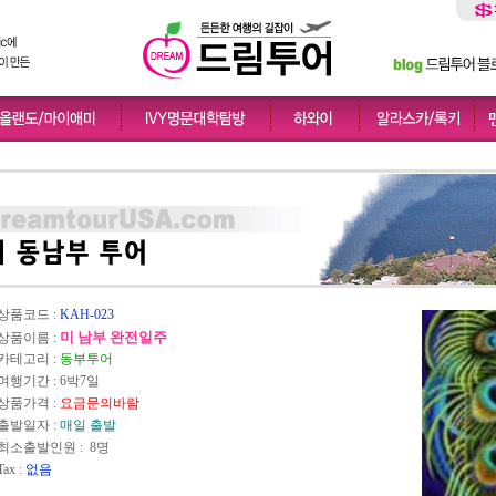
상품코드 :
KAH-023
미 남부 완전일주
상품이름 :
카테고리 :
동부투어
여행기간 : 6박7일
상품가격 :
요금문의바람
출발일자 :
매일 출발
최소출발인원 : 8명
Tax :
없음